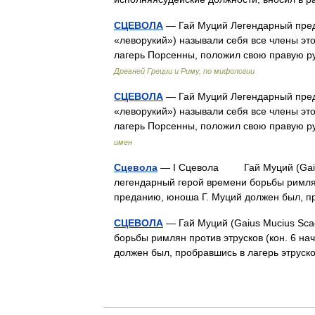
СЦЕВОЛА
— Гай Муций Легендарный пред
«леворукий») называли себя все члены эт
лагерь Порсенны, положил свою правую р
Древней Греции и Риму, по мифологии
СЦЕВОЛА
— Гай Муций Легендарный пред
«леворукий») называли себя все члены эт
лагерь Порсенны, положил свою правую р
имен
Сцевола
— I Сцевола Гай Муций (Gaius 
легендарный герой времени борьбы римлян п
преданию, юноша Г. Муций должен был,
СЦЕВОЛА
— Гай Муций (Gaius Mucius Scae
борьбы римлян против этрусков (кон. 6 нач
должен был, пробравшись в лагерь этрус