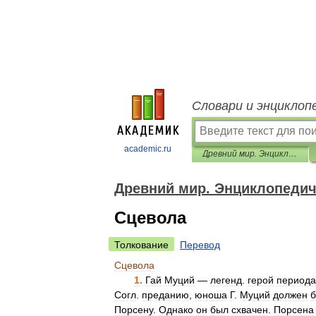
Словари и энциклоп
academic.ru
Древний мир. Энциклопедический словарь
Древний мир. Энциклопедич
Сцевола
Толкование
Перевод
Сцевола
1
.
Гай
Муций
—
легенд
.
герой
периода
Согл
.
преданию
,
юноша
Г
.
Муций
должен
Порсену
.
Однако
он
был
схвачен
.
Порсена