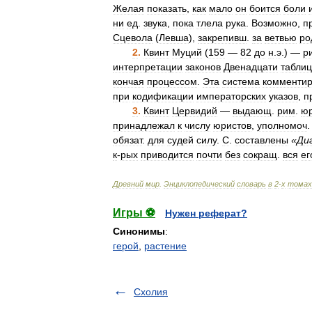
Желая
показать
,
как
мало
он
боится
боли
ни
ед
.
звука
,
пока
тлела
рука
.
Возможно
,
п
Сцевола
(
Левша
),
закрепивш
.
за
ветвью
ро
2
.
Квинт
Муций
(
159
—
82
до
н
.
э
.) —
р
интерпретации
законов
Двенадцати
таблиц
кончая
процессом
.
Эта
система
комменти
при
кодификации
императорских
указов
,
п
3
.
Квинт
Цервидий
—
выдающ
.
рим
.
юр
принадлежал
к
числу
юристов
,
уполномоч
обязат
.
для
судей
силу
.
С
.
составлены
«
Ди
к
-
рых
приводится
почти
без
сокращ
.
вся
ег
Древний
мир
.
Энциклопедический
словарь
в
2
-
х
томах
Игры ⚽
Нужен реферат?
Синонимы
:
герой
,
растение
Схолия