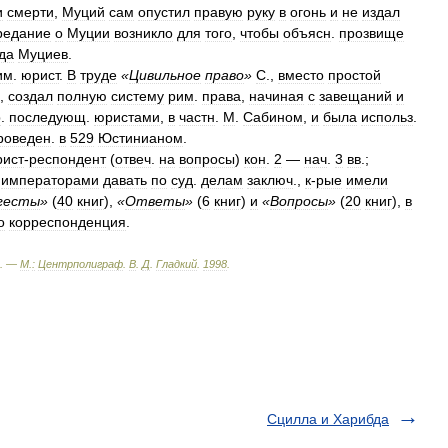
и
смерти
,
Муций
сам
опустил
правую
руку
в
огонь
и
не
издал
редание
о
Муции
возникло
для
того
,
чтобы
объясн
.
прозвище
да
Муциев
.
им
.
юрист
.
В
труде
«
Цивильное
право
»
С
.,
вместо
простой
,
создал
полную
систему
рим
.
права
,
начиная
с
завещаний
и
р
.
последующ
.
юристами
,
в
частн
.
М
.
Сабином
,
и
была
использ
.
роведен
.
в
529
Юстинианом
.
ист
-
респондент
(
отвеч
.
на
вопросы
)
кон
.
2
—
нач
.
3
вв
.;
.
императорами
давать
по
суд
.
делам
заключ
.,
к
-
рые
имели
гесты
»
(
40
книг
),
«
Ответы
»
(
6
книг
)
и
«
Вопросы
»
(
20
книг
),
в
о
корреспонденция
.
. —
М
.
:
Центрполиграф
.
В
.
Д
.
Гладкий
.
1998
.
Сцилла и Харибда