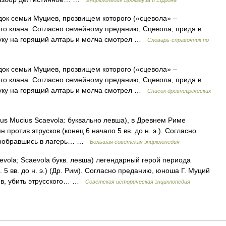
Энциклопедия Брокгауза и Ефрона
ок семьи Муциев, прозвищем которого («сцевола» –
ого клана. Согласно семейному преданию, Сцевола, придя в
уку на горящий алтарь и молча смотрел …
Cловарь-справочник по
ок семьи Муциев, прозвищем которого («сцевола» –
ого клана. Согласно семейному преданию, Сцевола, придя в
уку на горящий алтарь и молча смотрел …
Список древнегреческих
Mucius Scaevola: буквально левша), в Древнем Риме
ротив этрусков (конец 6 начало 5 вв. до н. э.). Согласно
 пробравшись в лагерь… …
Большая советская энциклопедия
vola; Scaevola букв. левша) легендарный герой периода
. 5 вв. до н. э.) (Др. Рим). Согласно преданию, юноша Г. Муций
ков, убить этрусского… …
Советская историческая энциклопедия