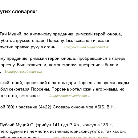
угих словарях:
 Гай Муций, по античному преданию, римский герой юноша,
убить этрусского царя Порсену. Был схвачен и, желая
 опустил правую руку в огонь …
Современная энциклопедия
му преданию, римский герой юноша, пробравшийся в лагерь
Порсену. Был схвачен и, демонстрируя презрение к боли и
ь …
Исторический словарь
ский герой, проникший в лагерь царя Порсены во время осады
убил секретаря Порсены. Порсена хотел сжечь его живым, но
оится огня, сжег свою …
Энциклопедия мифологии
рой (80) • растение (4422) Словарь синонимов ASIS. В.Н.
блий Myций С. (трибун 141 г.до Р. Хр., консул в 133 г.,
тего одним из немногих истинных юрисконсультов, так как он,
 разбор дел истинное… …