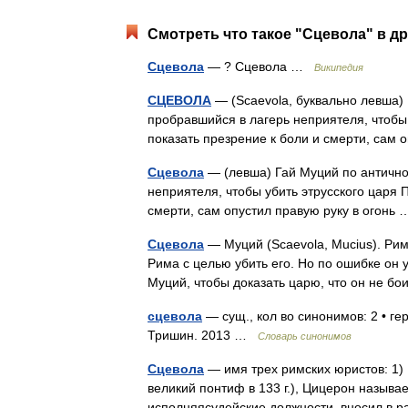
Смотреть что такое "Сцевола" в др
Сцевола
— ? Сцевола …
Википедия
СЦЕВОЛА
— (Scaevola, буквально левша)
пробравшийся в лагерь неприятеля, чтобы 
показать презрение к боли и смерти, сам
Сцевола
— (левша) Гай Муций по антично
неприятеля, чтобы убить этрусского царя 
смерти, сам опустил правую руку в огон
Сцевола
— Муций (Scaevola, Mucius). Рим
Рима с целью убить его. Но по ошибке он 
Муций, чтобы доказать царю, что он не б
сцевола
— сущ., кол во синонимов: 2 • ге
Тришин. 2013 …
Словарь синонимов
Сцевола
— имя трех римских юристов: 1) Пу
великий понтиф в 133 г.), Цицерон называе
исполняясудейские должности, вносил в