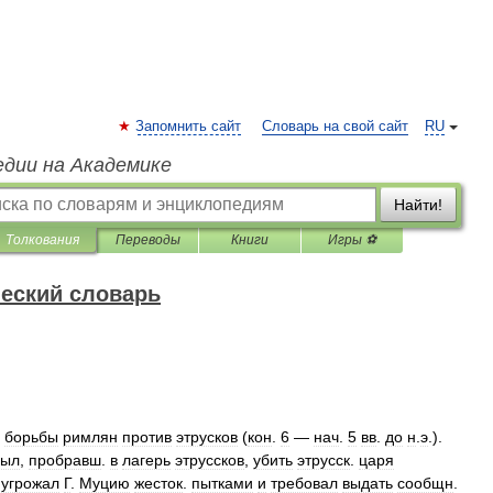
Запомнить сайт
Словарь на свой сайт
RU
едии на Академике
Найти!
Толкования
Переводы
Книги
Игры ⚽
еский словарь
борьбы
римлян
против
этрусков
(
кон
.
6
—
нач
.
5
вв
.
до
н
.
э
.).
был
,
пробравш
.
в
лагерь
этруссков
,
убить
этрусск
.
царя
угрожал
Г
.
Муцию
жесток
.
пытками
и
требовал
выдать
сообщн
.